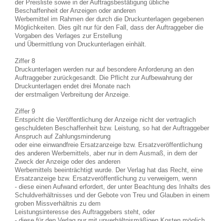
der Preisliste sowie in der Auftragsbestätigung übliche
Beschaffenheit der Anzeigen oder anderen
Werbemittel im Rahmen der durch die Druckunterlagen gegebenen
Möglichkeiten. Dies gilt nur für den Fall, dass der Auftraggeber die
Vorgaben des Verlages zur Erstellung
und Übermittlung von Druckunterlagen einhält.
Ziffer 8
Druckunterlagen werden nur auf besondere Anforderung an den
Auftraggeber zurückgesandt. Die Pflicht zur Aufbewahrung der
Druckunterlagen endet drei Monate nach
der erstmaligen Verbreitung der Anzeige.
Ziffer 9
Entspricht die Veröffentlichung der Anzeige nicht der vertraglich
geschuldeten Beschaffenheit bzw. Leistung, so hat der Auftraggeber
Anspruch auf Zahlungsminderung
oder eine einwandfreie Ersatzanzeige bzw. Ersatzveröffentlichung
des anderen Werbemittels, aber nur in dem Ausmaß, in dem der
Zweck der Anzeige oder des anderen
Werbemittels beeinträchtigt wurde. Der Verlag hat das Recht, eine
Ersatzanzeige bzw. Ersatzveröffentlichung zu verweigern, wenn
- diese einen Aufwand erfordert, der unter Beachtung des Inhalts des
Schuldverhältnisses und der Gebote von Treu und Glauben in einem
groben Missverhältnis zu dem
Leistungsinteresse des Auftraggebers steht, oder
- diese für den Verlag nur mit unverhältnismäßigen Kosten möglich