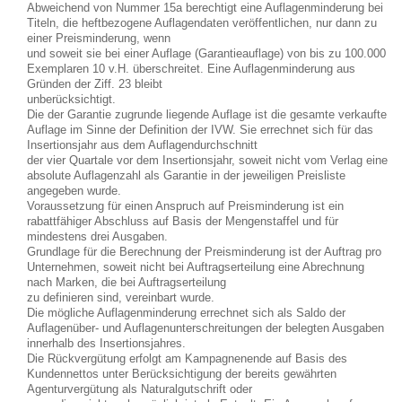
Abweichend von Nummer 15a berechtigt eine Auflagenminderung bei
Titeln, die heftbezogene Auflagendaten veröffentlichen, nur dann zu
einer Preisminderung, wenn
und soweit sie bei einer Auflage (Garantieauflage) von bis zu 100.000
Exemplaren 10 v.H. überschreitet. Eine Auflagenminderung aus
Gründen der Ziff. 23 bleibt
unberücksichtigt.
Die der Garantie zugrunde liegende Auflage ist die gesamte verkaufte
Auflage im Sinne der Definition der IVW. Sie errechnet sich für das
Insertionsjahr aus dem Auflagendurchschnitt
der vier Quartale vor dem Insertionsjahr, soweit nicht vom Verlag eine
absolute Auflagenzahl als Garantie in der jeweiligen Preisliste
angegeben wurde.
Voraussetzung für einen Anspruch auf Preisminderung ist ein
rabattfähiger Abschluss auf Basis der Mengenstaffel und für
mindestens drei Ausgaben.
Grundlage für die Berechnung der Preisminderung ist der Auftrag pro
Unternehmen, soweit nicht bei Auftragserteilung eine Abrechnung
nach Marken, die bei Auftragserteilung
zu definieren sind, vereinbart wurde.
Die mögliche Auflagenminderung errechnet sich als Saldo der
Auflagenüber- und Auflagenunterschreitungen der belegten Ausgaben
innerhalb des Insertionsjahres.
Die Rückvergütung erfolgt am Kampagnenende auf Basis des
Kundennettos unter Berücksichtigung der bereits gewährten
Agenturvergütung als Naturalgutschrift oder