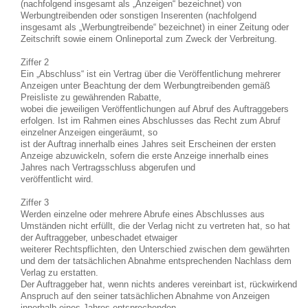
(nachfolgend insgesamt als „Anzeigen“ bezeichnet) von
Werbungtreibenden oder sonstigen Inserenten (nachfolgend
insgesamt als „Werbungtreibende“ bezeichnet) in einer Zeitung oder
Zeitschrift sowie einem Onlineportal zum Zweck der Verbreitung.
Ziffer 2
Ein „Abschluss“ ist ein Vertrag über die Veröffentlichung mehrerer
Anzeigen unter Beachtung der dem Werbungtreibenden gemäß
Preisliste zu gewährenden Rabatte,
wobei die jeweiligen Veröffentlichungen auf Abruf des Auftraggebers
erfolgen. Ist im Rahmen eines Abschlusses das Recht zum Abruf
einzelner Anzeigen eingeräumt, so
ist der Auftrag innerhalb eines Jahres seit Erscheinen der ersten
Anzeige abzuwickeln, sofern die erste Anzeige innerhalb eines
Jahres nach Vertragsschluss abgerufen und
veröffentlicht wird.
Ziffer 3
Werden einzelne oder mehrere Abrufe eines Abschlusses aus
Umständen nicht erfüllt, die der Verlag nicht zu vertreten hat, so hat
der Auftraggeber, unbeschadet etwaiger
weiterer Rechtspflichten, den Unterschied zwischen dem gewährten
und dem der tatsächlichen Abnahme entsprechenden Nachlass dem
Verlag zu erstatten.
Der Auftraggeber hat, wenn nichts anderes vereinbart ist, rückwirkend
Anspruch auf den seiner tatsächlichen Abnahme von Anzeigen
innerhalb eines Jahres entsprechenden