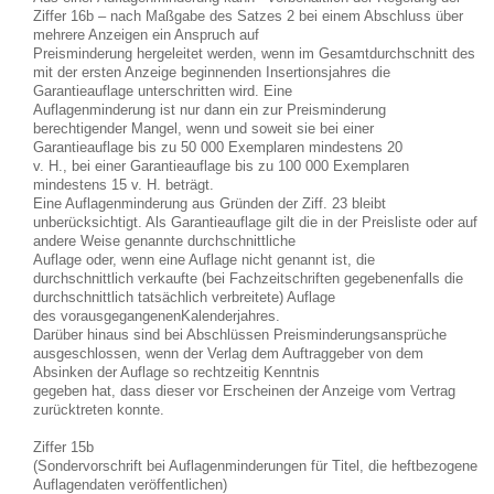
Ziffer 16b – nach Maßgabe des Satzes 2 bei einem Abschluss über
mehrere Anzeigen ein Anspruch auf
Preisminderung hergeleitet werden, wenn im Gesamtdurchschnitt des
mit der ersten Anzeige beginnenden Insertionsjahres die
Garantieauflage unterschritten wird. Eine
Auflagenminderung ist nur dann ein zur Preisminderung
berechtigender Mangel, wenn und soweit sie bei einer
Garantieauflage bis zu 50 000 Exemplaren mindestens 20
v. H., bei einer Garantieauflage bis zu 100 000 Exemplaren
mindestens 15 v. H. beträgt.
Eine Auflagenminderung aus Gründen der Ziff. 23 bleibt
unberücksichtigt. Als Garantieauflage gilt die in der Preisliste oder auf
andere Weise genannte durchschnittliche
Auflage oder, wenn eine Auflage nicht genannt ist, die
durchschnittlich verkaufte (bei Fachzeitschriften gegebenenfalls die
durchschnittlich tatsächlich verbreitete) Auflage
des vorausgegangenenKalenderjahres.
Darüber hinaus sind bei Abschlüssen Preisminderungsansprüche
ausgeschlossen, wenn der Verlag dem Auftraggeber von dem
Absinken der Auflage so rechtzeitig Kenntnis
gegeben hat, dass dieser vor Erscheinen der Anzeige vom Vertrag
zurücktreten konnte.
Ziffer 15b
(Sondervorschrift bei Auflagenminderungen für Titel, die heftbezogene
Auflagendaten veröffentlichen)