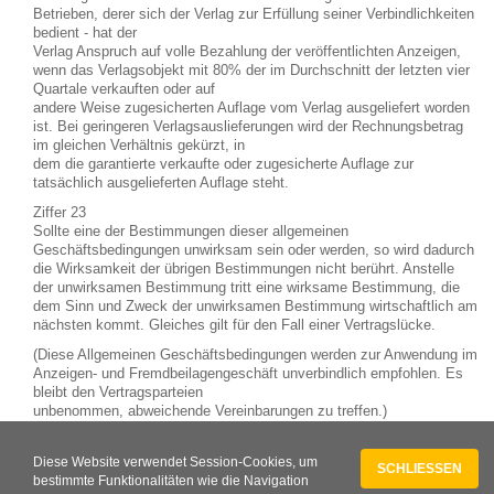
Betrieben, derer sich der Verlag zur Erfüllung seiner Verbindlichkeiten
bedient - hat der
Verlag Anspruch auf volle Bezahlung der veröffentlichten Anzeigen,
wenn das Verlagsobjekt mit 80% der im Durchschnitt der letzten vier
Quartale verkauften oder auf
andere Weise zugesicherten Auflage vom Verlag ausgeliefert worden
ist. Bei geringeren Verlagsauslieferungen wird der Rechnungsbetrag
im gleichen Verhältnis gekürzt, in
dem die garantierte verkaufte oder zugesicherte Auflage zur
tatsächlich ausgelieferten Auflage steht.
Ziffer 23
Sollte eine der Bestimmungen dieser allgemeinen
Geschäftsbedingungen unwirksam sein oder werden, so wird dadurch
die Wirksamkeit der übrigen Bestimmungen nicht berührt. Anstelle
der unwirksamen Bestimmung tritt eine wirksame Bestimmung, die
dem Sinn und Zweck der unwirksamen Bestimmung wirtschaftlich am
nächsten kommt. Gleiches gilt für den Fall einer Vertragslücke.
(Diese Allgemeinen Geschäftsbedingungen werden zur Anwendung im
Anzeigen- und Fremdbeilagengeschäft unverbindlich empfohlen. Es
bleibt den Vertragsparteien
unbenommen, abweichende Vereinbarungen zu treffen.)
(Stand 01.04.2007), gültig ab 01.04.2007
Diese Website verwendet Session-Cookies, um
SCHLIESSEN
Entwicklung des Internetauftritts:
bestimmte Funktionalitäten wie die Navigation