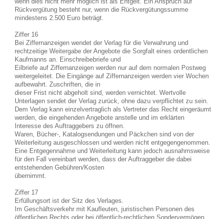
wenn dies nicht mehr möglich ist als Entgelt. Ein Anspruch auf
Rückvergütung besteht nur, wenn die Rückvergütungssumme
mindestens 2.500 Euro beträgt.
Ziffer 16
Bei Ziffernanzeigen wendet der Verlag für die Verwahrung und
rechtzeitige Weitergabe der Angebote die Sorgfalt eines ordentlichen
Kaufmanns an. Einschreibebriefe und
Eilbriefe auf Ziffernanzeigen werden nur auf dem normalen Postweg
weitergeleitet. Die Eingänge auf Ziffernanzeigen werden vier Wochen
aufbewahrt. Zuschriften, die in
dieser Frist nicht abgeholt sind, werden vernichtet. Wertvolle
Unterlagen sendet der Verlag zurück, ohne dazu verpflichtet zu sein.
Dem Verlag kann einzelvertraglich als Vertreter das Recht eingeräumt
werden, die eingehenden Angebote anstelle und im erklärten
Interesse des Auftraggebers zu öffnen.
Waren, Bücher-, Katalogsendungen und Päckchen sind von der
Weiterleitung ausgeschlossen und werden nicht entgegengenommen.
Eine Entgegennahme und Weiterleitung kann jedoch ausnahmsweise
für den Fall vereinbart werden, dass der Auftraggeber die dabei
entstehenden Gebühren/Kosten
übernimmt.
Ziffer 17
Erfüllungsort ist der Sitz des Verlages.
Im Geschäftsverkehr mit Kaufleuten, juristischen Personen des
öffentlichen Rechts oder bei öffentlich-rechtlichen Sondervermögen