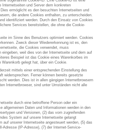
eine sogenannte Cookie-ID. Eine Cookie-ID ist eine
e Internetseiten und Server dem konkreten
Dies ermöglicht es den besuchten Internetseiten und
wsern, die andere Cookies enthalten, zu unterscheiden.
und identifiziert werden. Durch den Einsatz von Cookies
ichere Services bereitstellen, die ohne die Cookie-
seite im Sinne des Benutzers optimiert werden. Cookies
uerkennen. Zweck dieser Wiedererkennung ist es, den
nternetseite, die Cookies verwendet, muss
 eingeben, weil dies von der Internetseite und dem auf
eres Beispiel ist das Cookie eines Warenkorbes im
en Warenkorb gelegt hat, über ein Cookie.
erzeit mittels einer entsprechenden Einstellung des
ft widersprechen. Ferner können bereits gesetzte
cht werden. Dies ist in allen gängigen Internetbrowsern
en Internetbrowser, sind unter Umständen nicht alle
netseite durch eine betroffene Person oder ein
se allgemeinen Daten und Informationen werden in den
wsertypen und Versionen, (2) das vom zugreifenden
endes System auf unsere Internetseite gelangt
m auf unserer Internetseite angesteuert werden, (5) das
ll-Adresse (IP-Adresse), (7) der Internet-Service-