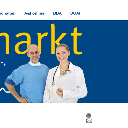
schalten
A&I online
BDA
DGAI
E-Mail