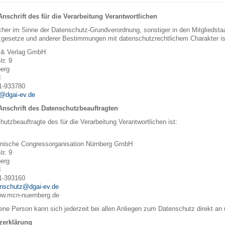
schrift des für die Verarbeitung Verantwortlichen
icher im Sinne der Datenschutz-Grundverordnung, sonstiger in den Mitgliedst
gesetze und anderer Bestimmungen mit datenschutzrechtlichem Charakter ist
 & Verlag GmbH
r. 9
erg
d
11-933780
@dgai-ev.de
nschrift des Datenschutzbeauftragten
utzbeauftragte des für die Verarbeitung Verantwortlichen ist:
nische Congressorganisation Nürnberg GmbH
r. 9
erg
d
11-393160
nschutz@dgai-ev.de
ww.mcn-nuernberg.de
fene Person kann sich jederzeit bei allen Anliegen zum Datenschutz direkt a
zerklärung