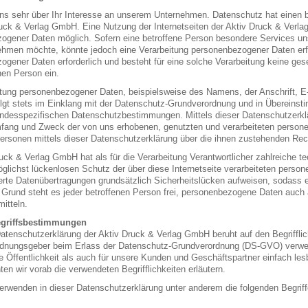
uns sehr über Ihr Interesse an unserem Unternehmen. Datenschutz hat einen b
ruck & Verlag GmbH. Eine Nutzung der Internetseiten der Aktiv Druck & Verl
ogener Daten möglich. Sofern eine betroffene Person besondere Services uns
hmen möchte, könnte jedoch eine Verarbeitung personenbezogener Daten erfor
gener Daten erforderlich und besteht für eine solche Verarbeitung keine geset
nen Person ein.
itung personenbezogener Daten, beispielsweise des Namens, der Anschrift, E
olgt stets im Einklang mit der Datenschutz-Grundverordnung und in Übereins
andesspezifischen Datenschutzbestimmungen. Mittels dieser Datenschutzerkl
mfang und Zweck der von uns erhobenen, genutzten und verarbeiteten person
Personen mittels dieser Datenschutzerklärung über die ihnen zustehenden Rech
ruck & Verlag GmbH hat als für die Verarbeitung Verantwortlicher zahlreiche
glichst lückenlosen Schutz der über diese Internetseite verarbeiteten pers
erte Datenübertragungen grundsätzlich Sicherheitslücken aufweisen, sodass e
Grund steht es jeder betroffenen Person frei, personenbezogene Daten auch a
itteln.
griffsbestimmungen
atenschutzerklärung der Aktiv Druck & Verlag GmbH beruht auf den Begrifflic
rdnungsgeber beim Erlass der Datenschutz-Grundverordnung (DS-GVO) verwen
ie Öffentlichkeit als auch für unsere Kunden und Geschäftspartner einfach les
en wir vorab die verwendeten Begrifflichkeiten erläutern.
erwenden in dieser Datenschutzerklärung unter anderem die folgenden Begriff