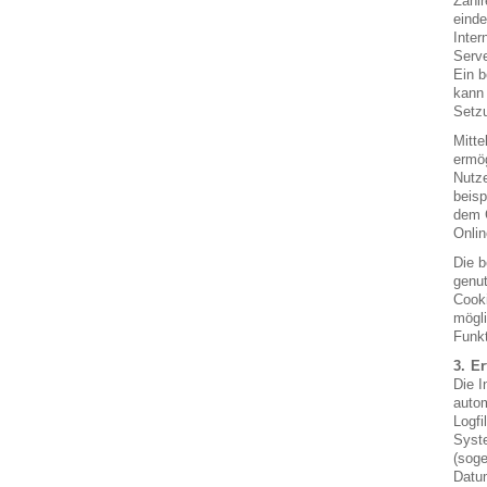
Zahlr
einde
Inter
Serve
Ein b
kann 
Setzu
Mitte
ermög
Nutze
beisp
dem C
Onlin
Die b
genut
Cooki
mögli
Funkt
Er
Die I
autom
Logfi
Syste
(soge
Datum