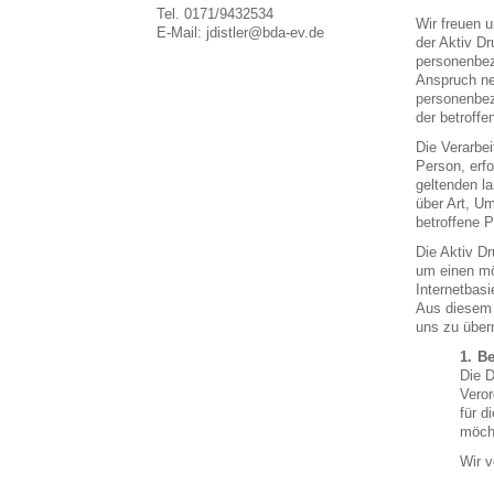
Tel. 0171/9432534
Wir freuen 
E-Mail: jdistler@bda-ev.de
der Aktiv D
personenbez
Anspruch ne
personenbezo
der betroffe
Die Verarbe
Person, erf
geltenden l
über Art, U
betroffene 
Die Aktiv D
um einen mö
Internetbasi
Aus diesem 
uns zu überm
Be
Die D
Vero
für d
möcht
Wir v