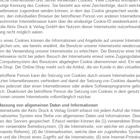
eiche Internetseiten und Server verwenden Cookies. Viele Cookies enthalten 
utige Kennung des Cookies. Sie besteht aus einer Zeichenfolge, durch welch
netbrowser zugeordnet werden können, in dem das Cookie gespeichert wurde. 
rn, den individuellen Browser der betroffenen Person von anderen Internetbro
estimmter Internetbrowser kann über die eindeutige Cookie-ID wiedererkannt 
die Aktiv Druck & Verlag GmbH den Nutzern dieser Internetseite nutzerfreundl
ng nicht möglich wären.
ls eines Cookies können die Informationen und Angebote auf unserer Internet
lichen uns, wie bereits erwähnt, die Benutzer unserer Internetseite wiederz
rn die Verwendung unserer Internetseite zu erleichtern. Der Benutzer einer I
ielsweise nicht bei jedem Besuch der Internetseite erneut seine Zugangsdaten
omputersystem des Benutzers abgelegten Cookie übernommen wird. Ein weit
e-Shop. Der Online-Shop merkt sich die Artikel, die ein Kunde in den virtuell
etroffene Person kann die Setzung von Cookies durch unsere Internetseite jed
zten Internetbrowsers verhindern und damit der Setzung von Cookies dauerha
es jederzeit über einen Internetbrowser oder andere Softwareprogramme gelös
ch. Deaktiviert die betroffene Person die Setzung von Cookies in dem genutzt
ionen unserer Internetseite vollumfänglich nutzbar.
fassung von allgemeinen Daten und Informationen
nternetseite der Aktiv Druck & Verlag GmbH erfasst mit jedem Aufruf der Inter
atisiertes System eine Reihe von allgemeinen Daten und Informationen. Die
les des Servers gespeichert. Erfasst werden können die (1) verwendeten Bro
m verwendete Betriebssystem, (3) die Internetseite, von welcher ein zugreif
nannte Referrer), (4) die Unterwebseiten, welche über ein zugreifendes Syste
 und die Uhrzeit eines Zugriffs auf die Internetseite, (6) eine Internet-Protoko