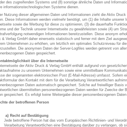
der des zugreifenden Systems und (8) sonstige ähnliche Daten und Informatio
e informationstechnologischen Systeme dienen.
er Nutzung dieser allgemeinen Daten und Informationen zieht die Aktiv Druc
n. Diese Informationen werden vielmehr benötigt, um (1) die Inhalte unserer Int
netseite sowie die Werbung für diese zu optimieren, (3) die dauerhafte Funkti
me und der Technik unserer Internetseite zu gewährleisten sowie (4) um Stra
trafverfolgung notwendigen Informationen bereitzustellen. Diese anonym erh
 & Verlag GmbH daher einerseits statistisch und ferner mit dem Ziel ausgewe
em Unternehmen zu erhöhen, um letztlich ein optimales Schutzniveau für di
rzustellen. Die anonymen Daten der Server-Logfiles werden getrennt von all
onenbezogenen Daten gespeichert.
ntaktmöglichkeit über die Internetseite
nternetseite der Aktiv Druck & Verlag GmbH enthält aufgrund von gesetzlichen
ktaufnahme zu unserem Unternehmen sowie eine unmittelbare Kommunikation
se der sogenannten elektronischen Post (E-Mail-Adresse) umfasst. Sofern ein
ktformular den Kontakt mit dem für die Verarbeitung Verantwortlichen aufnim
nenbezogenen Daten automatisch gespeichert. Solche auf freiwilliger Basis vo
twortlichen übermittelten personenbezogenen Daten werden für Zwecke der B
n gespeichert. Es erfolgt keine Weitergabe dieser personenbezogenen Daten 
chte der betroffenen Person
Recht auf Bestätigung
Jede betroffene Person hat das vom Europäischen Richtlinien- und Verord
Verarbeitung Verantwortlichen eine Bestätigung darüber zu verlangen, ob s