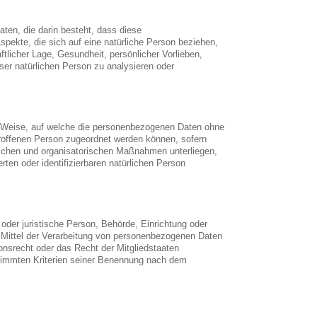
aten, die darin besteht, dass diese
ekte, die sich auf eine natürliche Person beziehen,
tlicher Lage, Gesundheit, persönlicher Vorlieben,
eser natürlichen Person zu analysieren oder
r Weise, auf welche die personenbezogenen Daten ohne
troffenen Person zugeordnet werden können, sofern
ischen und organisatorischen Maßnahmen unterliegen,
rten oder identifizierbaren natürlichen Person
e oder juristische Person, Behörde, Einrichtung oder
d Mittel der Verarbeitung von personenbezogenen Daten
onsrecht oder das Recht der Mitgliedstaaten
timmten Kriterien seiner Benennung nach dem