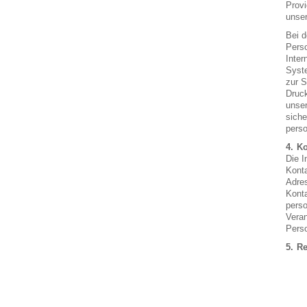
Provi
unser
Bei d
Perso
Inter
Syste
zur S
Druck
unser
siche
pers
Ko
Die I
Konta
Adres
Konta
perso
Veran
Perso
Re