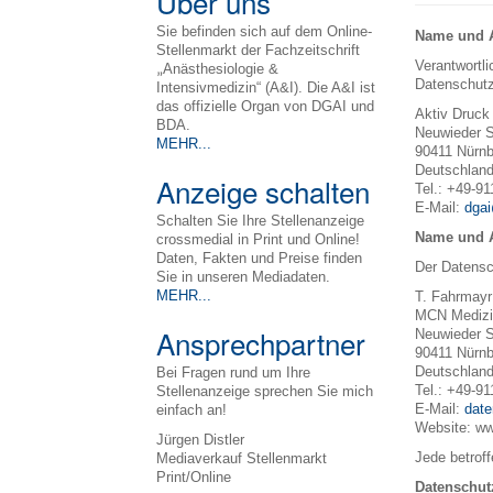
Über uns
Sie befinden sich auf dem Online-
Name und An
Stellenmarkt der Fachzeitschrift
Verantwortl
„
Anästhesiologie &
Datenschutz
Intensivmedizin“ (A&I). Die A&I ist
das offizielle Organ von DGAI und
Aktiv Druck
BDA.
Neuwieder St
MEHR...
90411 Nürnb
Deutschlan
Anzeige schalten
Tel.: +49-9
E-Mail:
dgai
Schalten Sie Ihre Stellenanzeige
Name und A
crossmedial in Print und Online!
Daten, Fakten und Preise finden
Der Datensch
Sie in unseren Mediadaten.
MEHR...
T. Fahrmayr
MCN Medizi
Ansprechpartner
Neuwieder St
90411 Nürnb
Deutschlan
Bei Fragen rund um Ihre
Tel.: +49-9
Stellenanzeige sprechen Sie mich
E-Mail:
date
einfach an!
Website: w
Jürgen Distler
Jede betrof
Mediaverkauf Stellenmarkt
Print/Online
Datenschut