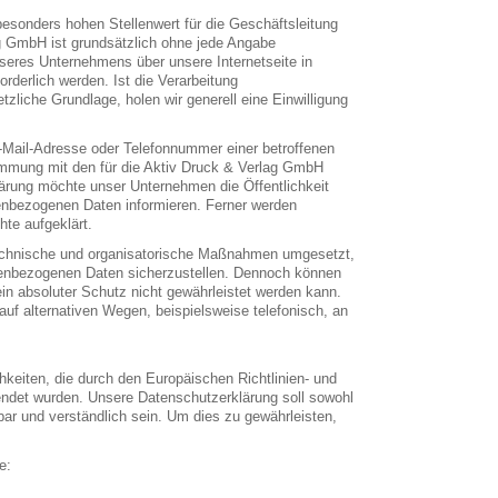
esonders hohen Stellenwert für die Geschäftsleitung
ag GmbH ist grundsätzlich ohne jede Angabe
eres Unternehmens über unsere Internetseite in
derlich werden. Ist die Verarbeitung
zliche Grundlage, holen wir generell eine Einwilligung
-Mail-Adresse oder Telefonnummer einer betroffenen
timmung mit den für die Aktiv Druck & Verlag GmbH
ärung möchte unser Unternehmen die Öffentlichkeit
enbezogenen Daten informieren. Ferner werden
te aufgeklärt.
 technische und organisatorische Maßnahmen umgesetzt,
onenbezogenen Daten sicherzustellen. Dennoch können
in absoluter Schutz nicht gewährleistet werden kann.
uf alternativen Wegen, beispielsweise telefonisch, an
hkeiten, die durch den Europäischen Richtlinien- und
det wurden. Unsere Datenschutzerklärung soll sowohl
bar und verständlich sein. Um dies zu gewährleisten,
e: