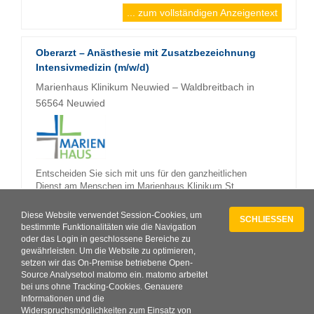
... zum vollständigen Anzeigentext
Oberarzt – Anästhesie mit Zusatzbezeichnung
Intensivmedizin (m/w/d)
Marienhaus Klinikum Neuwied – Waldbreitbach in
56564 Neuwied
Entscheiden Sie sich mit uns für den ganzheitlichen
Dienst am Menschen im Marienhaus Klinikum St.
Elisabeth/St. Matthias am Standort Neuwied.
Diese Website verwendet Session-Cookies, um
Region:
Rheinland-Pfalz
PLZ:
56564
Ort:
Neuwied
SCHLIESSEN
bestimmte Funktionalitäten wie die Navigation
Branche:
Klinik
Position:
Oberarzt
online seit: 29.07.2026
oder das Login in geschlossene Bereiche zu
gewährleisten. Um die Website zu optimieren,
... zum vollständigen Anzeigentext
setzen wir das On-Premise betriebene Open-
Source Analysetool matomo ein. matomo arbeitet
bei uns ohne Tracking-Cookies. Genauere
Informationen und die
Widerspruchsmöglichkeiten zum Einsatz von