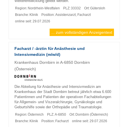
Weiterentwicklung gelebt werden.
Region:
Nordrhein-Westfalen
PLZ:
33332
Ort:
Gütersloh
Branche:
Klinik
Position:
Assistenzarzt, Facharzt
online seit: 29.07.2026
... zum vollständigen Anzeigentext
Facharzt / -ärztin für Anästhesie und
Intensivmedizin (m/w/d)
Krankenhaus Dornbirn in A-6850 Dornbirn
(Österreich)
Die Abteilung für Anästhesie und Intensivmedizin am
Krankenhaus der Stadt Dornbirn betreut jährlich etwa 6.600
Patientinnen und Patienten der operativen Fachabteilungen
für Allgemein- und Viszeralchirurgie, Gynäkologie und
Geburtshilfe sowie der Orthopädie und Traumatologie.
Region:
Österreich
PLZ:
A-6850
Ort:
Dornbirn (Österreich)
Branche:
Klinik
Position:
Facharzt
online seit: 29.07.2026