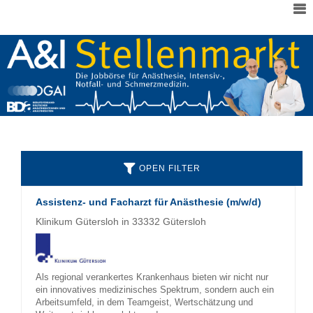
OPEN FILTER
Assistenz- und Facharzt für Anästhesie (m/w/d)
Klinikum Gütersloh in 33332 Gütersloh
Als regional verankertes Krankenhaus bieten wir nicht nur
ein innovatives medizinisches Spektrum, sondern auch ein
Arbeitsumfeld, in dem Teamgeist, Wertschätzung und